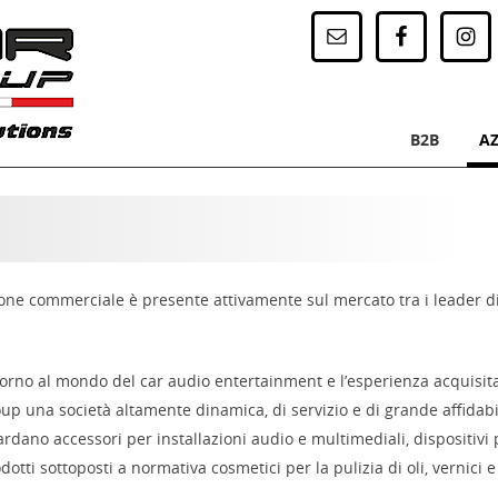
SKIP TO C
B2B
A
Menu
ione commerciale è presente attivamente sul mercato tra i leader di 
torno al mondo del car audio entertainment e l’esperienza acquisita
p una società altamente dinamica, di servizio e di grande affidabilit
dano accessori per installazioni audio e multimediali, dispositivi p
odotti sottoposti a normativa cosmetici per la pulizia di oli, vernici e