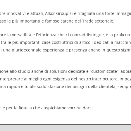
e innovativi e attuali, Alkor Group si è ritagliata una forte immagi
sso le più importanti e famose catene del Trade settoriale.
are la versatilità e l’efficienza che ci contraddistingue, è la proficu
a le più importanti case costruttrici di articoli dedicati a macchine
i una pluridecennale esperienza e presenza anche in questo signif
zione allo studio anche di soluzioni dedicate e “customizzate”, abbi
nterpretare al meglio ogni esigenza del nostro interlocutore, impe
 una rapida e totale soddisfazione dei bisogni della clientela, semp
 e per la fiducia che auspichiamo vorrete darci.