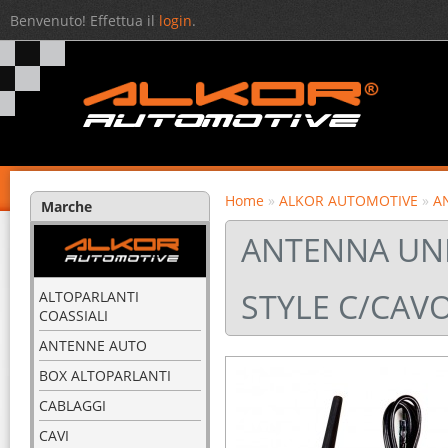
Benvenuto! Effettua il
login
.
Home
»
ALKOR AUTOMOTIVE
»
A
Marche
ANTENNA UNI
STYLE C/CAVO
ALTOPARLANTI
COASSIALI
ANTENNE AUTO
BOX ALTOPARLANTI
CABLAGGI
CAVI