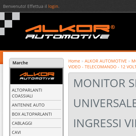
Benvenuto! Effettua il
login
.
Home
»
ALKOR AUTOMOTIVE
»
MO
Marche
VIDEO - TELECOMANDO - 12 VOLT
MONITOR SP
ALTOPARLANTI
COASSIALI
UNIVERSALE 
ANTENNE AUTO
BOX ALTOPARLANTI
INGRESSI V
CABLAGGI
CAVI