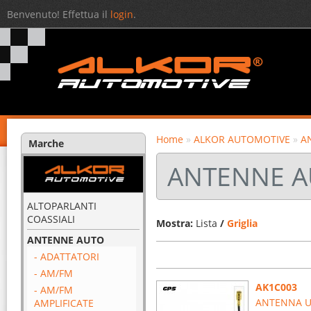
Benvenuto! Effettua il
login
.
Home
»
ALKOR AUTOMOTIVE
»
A
Marche
ANTENNE A
ALTOPARLANTI
COASSIALI
Mostra:
Lista
/
Griglia
ANTENNE AUTO
- ADATTATORI
- AM/FM
AK1C003
- AM/FM
ANTENNA UN
AMPLIFICATE