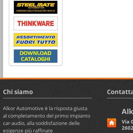
Chi siamo
Contatta
Alkor Automotive è la risposta giusta
Alk
al completamento del primo impianto
Via 
car-audio, alla soddisfazione delle
2602
esigenze più raffinate