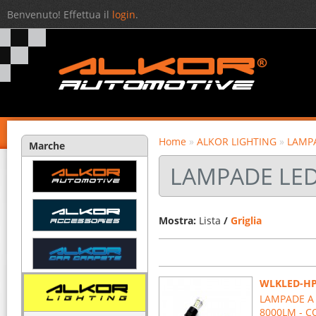
Benvenuto! Effettua il
login
.
Home
»
ALKOR LIGHTING
»
LAMP
Marche
LAMPADE LED
Mostra:
Lista
/
Griglia
WLKLED-H
LAMPADE A 
8000LM - C