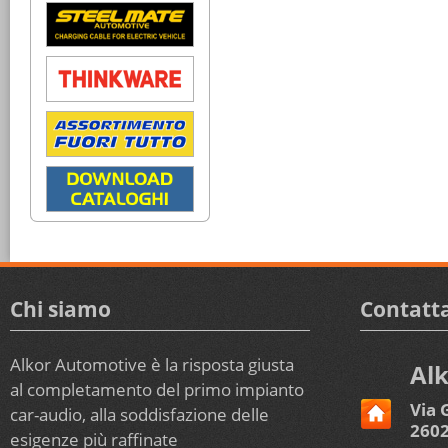
Chi siamo
Contatta
Alkor Automotive è la risposta giusta
Alk
al completamento del primo impianto
Via 
car-audio, alla soddisfazione delle
2602
esigenze più raffinate