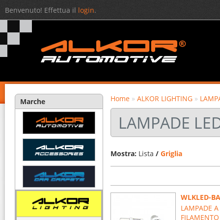
Benvenuto! Effettua il
login
.
Home
»
ALKOR LIGHTING
»
LAMP
Marche
LAMPADE LED
Mostra:
Lista
/
Griglia
WLKLED-B
LAMPADE A 
FILAMENTO 