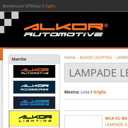
Benvenuto! Effettua il
login
.
Home
»
ALKOR LIGHTING
»
LAMP
Marche
LAMPADE LE
Mostra:
Lista
/
Griglia
WLK-SC-BA
LAMPADE A 