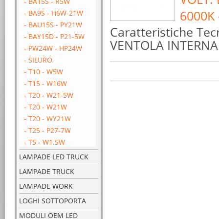
- BA15S - R5W
6000K 
- BA9S - H6W-21W
- BAU15S - PY21W
Caratteristiche T
- BAY15D - P21-5W
VENTOLA INTERNA
- PW24W - HP24W
- SILURO
- T10 - W5W
- T15 - W16W
- T20 - W21-5W
- T20 - W21W
- T20 - WY21W
- T25 - P27-7W
- T5 - W1.5W
LAMPADE LED TRUCK
LAMPADE TRUCK
LAMPADE WORK
LOGHI SOTTOPORTA
MODULI OEM LED