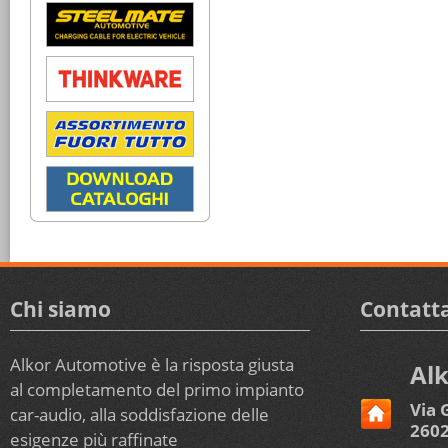
Chi siamo
Contatta
Alkor Automotive è la risposta giusta
Alk
al completamento del primo impianto
Via 
car-audio, alla soddisfazione delle
2602
esigenze più raffinate