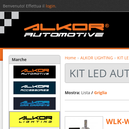
Benvenuto! Effettua il
login
.
Home
»
ALKOR LIGHTING
»
KIT L
Marche
KIT LED AU
Mostra:
Lista
/
Griglia
WLK-W