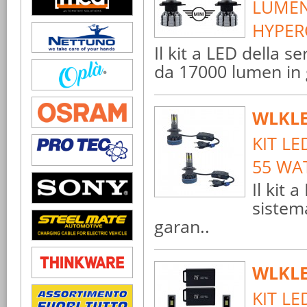
LUMEN 
HYPER
Il kit a LED della 
da 17000 lumen in g
WLKLE
KIT L
55 WA
Il kit
sistem
garan..
WLKLE
KIT L