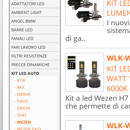
KIT LE
ADATTATORI LED
LUMEN
AMBIENT LIGHT
I nuov
ANGEL BMW
sistem
BARRE LED
di ga..
FANALI LED
FARI LAVORO LED
WLK-W
FILTRI RESISTENZE
FRECCE DINAMICHE
KIT L
KIT LED AUTO
WATT 1
- ATIK
6000K
- BKX
- MERAK
Kit a led Wezen H
- NAOS
che permette di ca
- ORION
- SKAT
- WEZEN
WLK-W
- WEZEN EASY