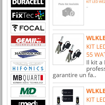
KIT LED WE
..
WLKL
KIT LE
55 WA
Il kit
profes
garantire un fa..
WLKL
KIT L