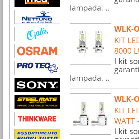
lampada. ..
WLK-O
KIT LE
8000 
I kit s
garant
lampada. ..
WLK-O
KIT LE
WATT 
I kit s