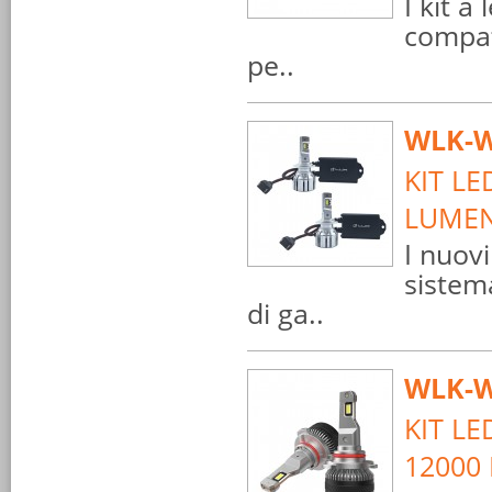
I kit a
compat
pe..
WLK-W
KIT LE
LUMEN
I nuov
sistem
di ga..
WLK-W
KIT L
12000