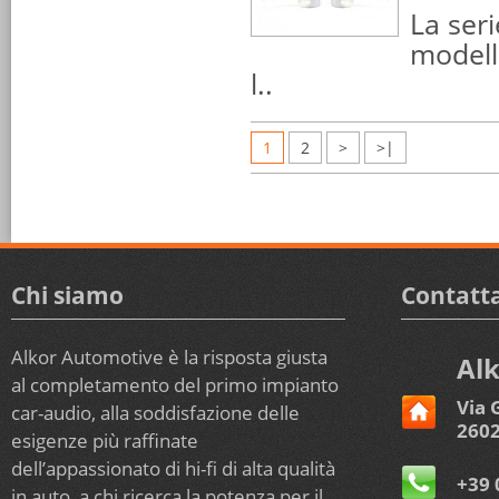
La ser
modelli
l..
1
2
>
>|
Chi siamo
Contatta
Alkor Automotive è la risposta giusta
Alk
al completamento del primo impianto
Via 
car-audio, alla soddisfazione delle
2602
esigenze più raffinate
dell’appassionato di hi-fi di alta qualità
+39 
in auto, a chi ricerca la potenza per il