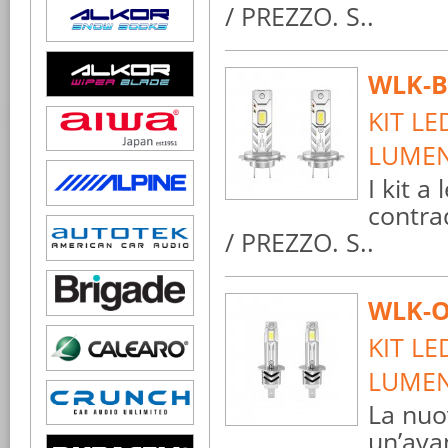
/ PREZZO. S..
WLK-B
KIT LE
LUME
I kit a
contra
/ PREZZO. S..
WLK-O
KIT LE
LUME
La nuo
un’ava