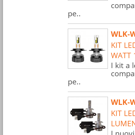
compat
pe..
WLK-W
KIT LE
WATT 
I kit a
compat
pe..
WLK-W
KIT LE
LUMEN
I nuov