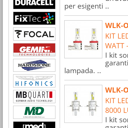
per esigenti ..
WLK-O
KIT LE
WATT 
I kit s
garant
lampada. ..
WLK-O
KIT LE
8000 
I kit s
garant