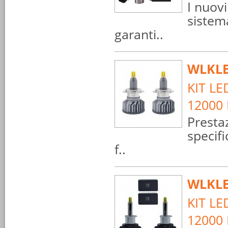
I nuov
sistem
garanti..
WLKLE
KIT L
12000 
Prestaz
specifi
f..
WLKLE
KIT L
12000 