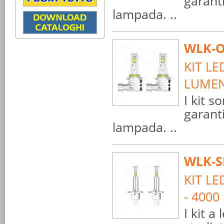
garant
lampada. ..
WLK-O
KIT LE
LUME
I kit s
garant
lampada. ..
WLK-S
KIT LE
- 400
I kit a