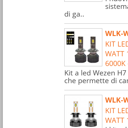
sistem
di ga..
WLK-W
KIT L
WATT 1
6000K
Kit a led Wezen H
che permette di ca
WLK-W
KIT LE
WATT 