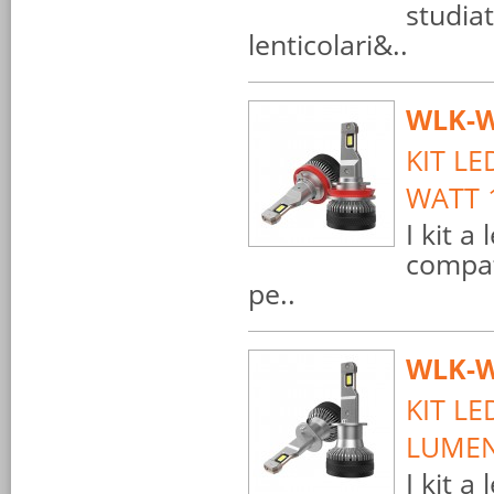
studiat
lenticolari&..
WLK-W
KIT LE
WATT 
I kit a
compat
pe..
WLK-W
KIT LE
LUMEN
I kit a