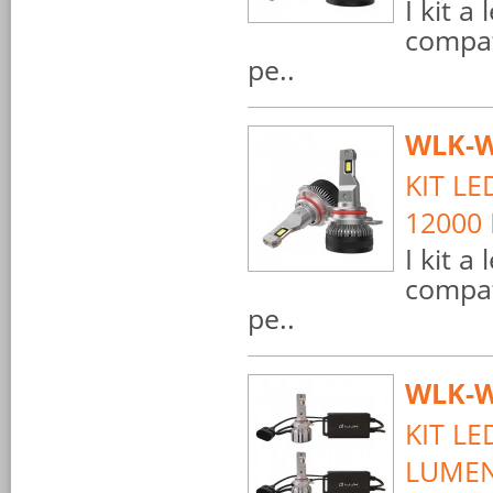
I kit a
compat
pe..
WLK-W
KIT LE
12000
I kit a
compat
pe..
WLK-W
KIT LE
LUMEN