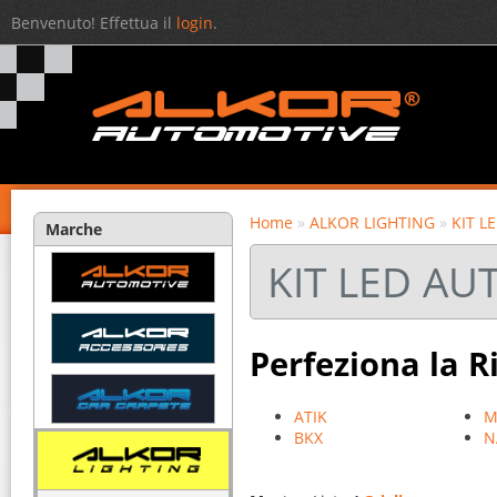
Benvenuto! Effettua il
login
.
Home
»
ALKOR LIGHTING
»
KIT L
Marche
KIT LED AU
Perfeziona la R
ATIK
M
BKX
N