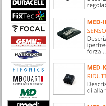
regolab
MED-I
SENSO
Descri
iperfre
forza ..
MED-K
RIDUT
Descriz
di alla