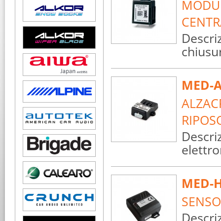
MODUL
CENTRA
Descri
chiusur
MED-A
ALZAC
RIPOSO
Descri
elettro
MED-H
SENSO
Descri