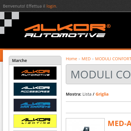
Benvenuto! Effettua il
login
.
Home
»
MED
»
MODULI CONFOR
Marche
MODULI C
Mostra:
Lista
/
Griglia
MED-A