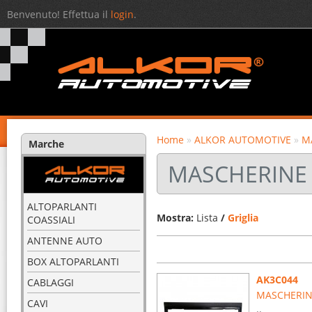
Benvenuto! Effettua il
login
.
Home
»
ALKOR AUTOMOTIVE
»
M
Marche
MASCHERINE 
ALTOPARLANTI
Mostra:
Lista
/
Griglia
COASSIALI
ANTENNE AUTO
BOX ALTOPARLANTI
AK3C044
CABLAGGI
MASCHERINA
CAVI
..