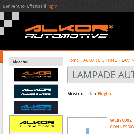
Benvenuto! Effettua il
login
.
Home
»
ALKOR LIGHTING
»
LAMP
Marche
LAMPADE AUT
Mostra:
Lista
/
Griglia
WLBSC002
CONNESSIO
..