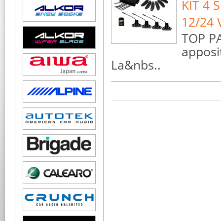
KIT 4 
12/24 
TOP PA
apposi
La&nbs..