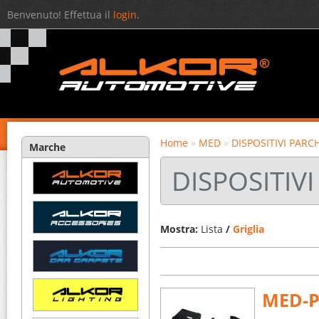
Benvenuto! Effettua il
login
.
Home
»
MED
»
DISPOSITIVI PARC
Marche
DISPOSITIV
Mostra:
Lista
/
Griglia
MED-P